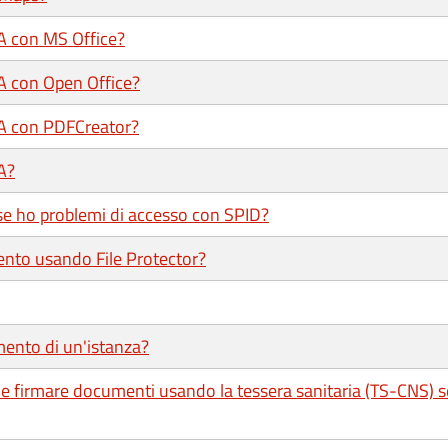
/A con MS Office?
/A con Open Office?
/A con PDFCreator?
A?
se ho problemi di accesso con SPID?
ento usando File Protector?
mento di un'istanza?
e e firmare documenti usando la tessera sanitaria (TS-CNS) 