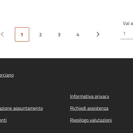
Vai 
1
2
3
4
Pagina precedente
Pagina attuale
Pagina
Pagina
Pagina
Prossima pagina
orciano
Informativa privacy
azione appuntamento
Richiedi assistenza
nti
Riepilogo valutazioni