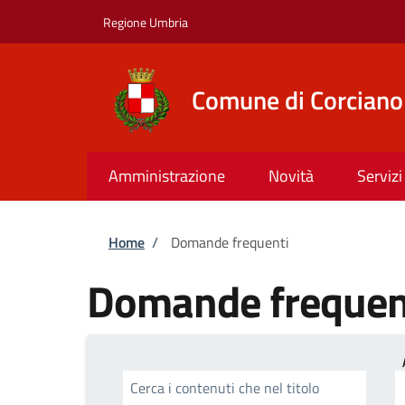
Salta al contenuto principale
Skip to footer content
Regione Umbria
Comune di Corciano
Amministrazione
Novità
Servizi
Briciole di pane
Home
/
Domande frequenti
Domande frequen
Cerca i contenuti che nel titolo