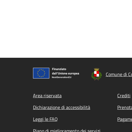
Comune di C
Footer menu
Area riservata
Crediti
Dichiarazione di accessibilità
Prenot
Leggi le FAQ
Pagame
Piano di miglioramento dei servizi