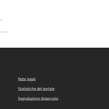
Write the page number you want to go to
a…
Note legali
Statistiche del portale
Segnalazione disservizio