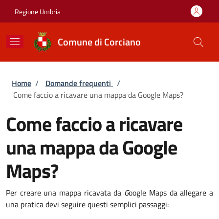
Salta al contenuto principale
Skip to footer content
Regione Umbria
Comune di Corciano
Briciole di pane
Home
/
Domande frequenti
/
Come faccio a ricavare una mappa da Google Maps?
Come faccio a ricavare
una mappa da Google
Maps?
Per creare una mappa ricavata da
G
oogle Maps da allegare a
una pratica devi seguire questi semplici passaggi: