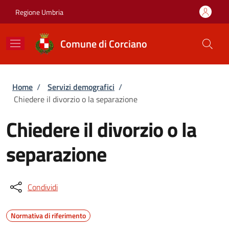
Salta al contenuto principale
Skip to footer content
Regione Umbria
Comune di Corciano
Briciole di pane
Home
/
Servizi demografici
/
Chiedere il divorzio o la separazione
Chiedere il divorzio o la
separazione
Condividi
Normativa di riferimento