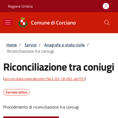
Salta al contenuto principale
Skip to footer content
Regione Umbria
Comune di Corciano
Briciole di pane
Home
/
Servizi
/
Anagrafe e stato civile
/
Riconciliazione tra coniugi
Riconciliazione tra coniugi
(
urn:nir:stato:regio.decreto:1942-03-16;262~art157
)
Servizio attivo
Procedimento di riconciliazione tra coniugi