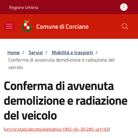
Salta al contenuto principale
Skip to footer content
Regione Umbria
Comune di Corciano
Briciole di pane
Home
/
Servizi
/
Mobilità e trasporti
/
Conferma di avvenuta demolizione e radiazione del
veicolo
Conferma di avvenuta
demolizione e radiazione
del veicolo
(
urn:nir:stato:decreto.legislativo:1992-04-30;285~art193
)