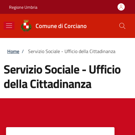
Salta al contenuto principale
Skip to footer content
Regione Umbria
Comune di Corciano
Briciole di pane
Home
/
Servizio Sociale - Ufficio della Cittadinanza
Servizio Sociale - Ufficio
della Cittadinanza