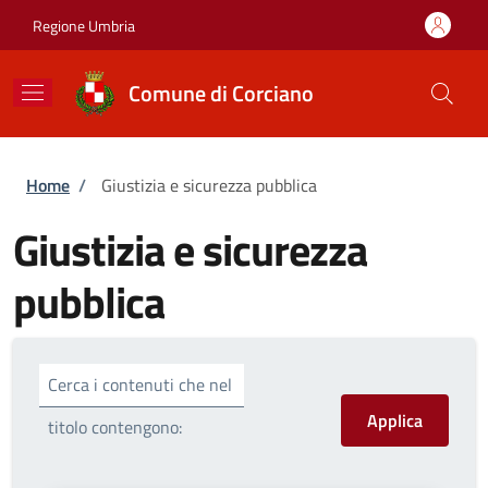
Salta al contenuto principale
Skip to footer content
Regione Umbria
Comune di Corciano
Briciole di pane
Home
/
Giustizia e sicurezza pubblica
Giustizia e sicurezza
pubblica
Cerca i contenuti che nel
titolo contengono: