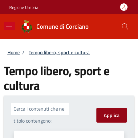
Salta al contenuto principale
Skip to footer content
Regione Umbria
Comune di Corciano
Briciole di pane
Home
/
Tempo libero, sport e cultura
Tempo libero, sport e
cultura
Cerca i contenuti che nel
titolo contengono: