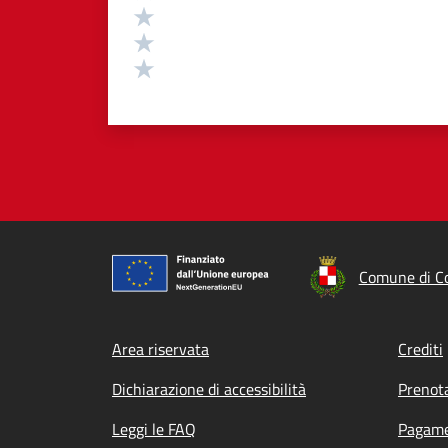
Valuta 3 stelle su 5
Valuta 2 stelle su 5
Valuta 1 stelle su 5
Comune di C
Footer menu
Area riservata
Crediti
Dichiarazione di accessibilità
Prenot
Leggi le FAQ
Pagame