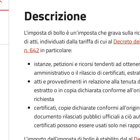
Descrizione
L’imposta di bollo è un’imposta che grava sulla ric
di atti, individuati dalla tariffa di cui al
Decreto de
n. 642
in particolare:
istanze, petizioni e ricorsi tendenti ad otte
amministrativo o il rilascio di certificati, estrat
atti e provvedimenti in relazione alla tenuta di
estratto o in copia dichiarata conforme all’or
richiesta
certificati, copie dichiarate conformi all'origi
documento rilasciati pubblici ufficiali a ciò aut
certificati possono essere usati solo nei rappor
L’importo dell’imposta di bollo è stabilito dal al
De