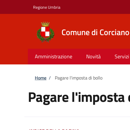
Salta al contenuto principale
Skip to footer content
Regione Umbria
Comune di Corciano
Amministrazione
Novità
Servizi
Briciole di pane
Home
/
Pagare l'imposta di bollo
Pagare l'imposta 