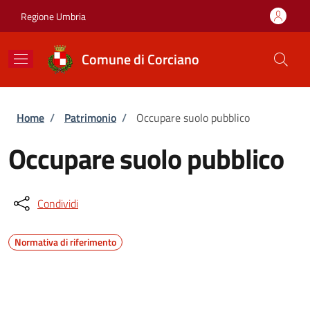
Salta al contenuto principale
Skip to footer content
Regione Umbria
Comune di Corciano
Briciole di pane
Home
/
Patrimonio
/
Occupare suolo pubblico
Occupare suolo pubblico
Condividi
Normativa di riferimento