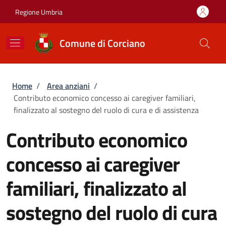
Salta al contenuto principale
Skip to footer content
Regione Umbria
Comune di Corciano
Briciole di pane
Home
/
Area anziani
/
Contributo economico concesso ai caregiver familiari,
finalizzato al sostegno del ruolo di cura e di assistenza
Contributo economico
concesso ai caregiver
familiari, finalizzato al
sostegno del ruolo di cura