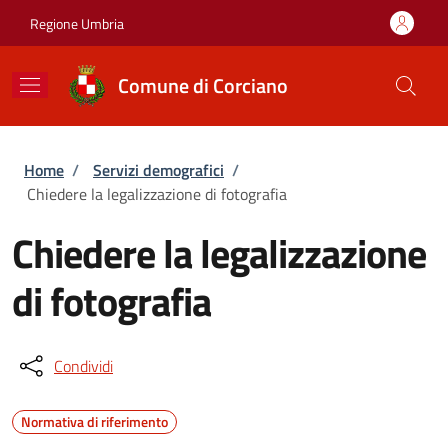
Salta al contenuto principale
Skip to footer content
Regione Umbria
Comune di Corciano
Briciole di pane
Home
/
Servizi demografici
/
Chiedere la legalizzazione di fotografia
Chiedere la legalizzazione
di fotografia
Condividi
Normativa di riferimento