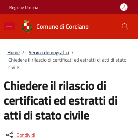
Salta al contenuto principale
Skip to footer content
Regione Umbria
Comune di Corciano
Briciole di pane
Home
/
Servizi demografici
/
Chiedere il rilascio di certificati ed estratti di atti di stato
civile
Chiedere il rilascio di
certificati ed estratti di
atti di stato civile
Condividi