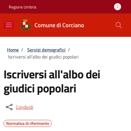
Salta al contenuto principale
Skip to footer content
Regione Umbria
Comune di Corciano
Briciole di pane
Home
/
Servizi demografici
/
Iscriversi all'albo dei giudici popolari
Iscriversi all'albo dei
giudici popolari
Condividi
Normativa di riferimento